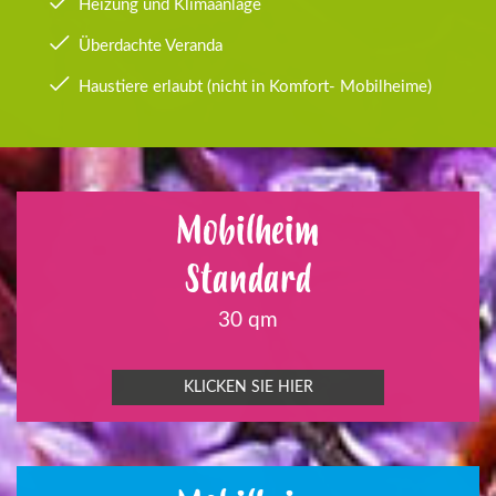
Heizung und Klimaanlage
Überdachte Veranda
Haustiere erlaubt (nicht in Komfort- Mobilheime)
Mobilheim
Standard
30 qm
KLICKEN SIE HIER