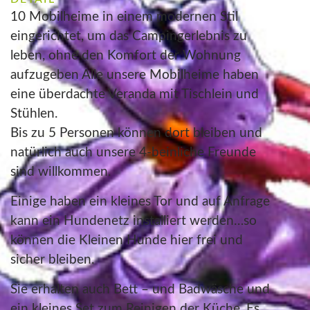
10 Mobilheime in einem modernen Stil
eingerichtet, um das Campingerlebnis zu
leben, ohne den Komfort der Wohnung
aufzugeben Alle unsere Mobilheime haben
eine überdachte Veranda mit Tischlein und
Stühlen.
Bis zu 5 Personen können dort bleiben und
natürlich auch unsere 4-beinliche Freunde
sind willkommen.
Einige haben ein kleines Tor und auf Anfrage
kann ein Hundenetz installiert werden…so
können die Kleinen Hunde hier frei und
sicher bleiben.
Sie erhalten auch Bett – und Badwäsche und
ein kleines Set zum Reinigen der Küche. Es