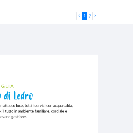
First
Last
1
2
IGLIA
 di Ledro
attacco luce, tutti i servizi con acqua calda,
k il tutto in ambiente familiare, cordiale e
giovane gestione.