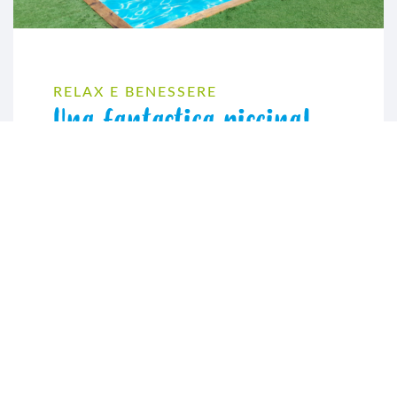
RELAX E BENESSERE
Una fantastica piscina!
Rinfrescatevi nella piscina per un'esperienza rigeneratrice
e poi rilassatevi sui lettini nella rinnovata zona solarium.
Tre volte a settimana ci sarà una lezione di acquagym per il
vostro risveglio muscolare.