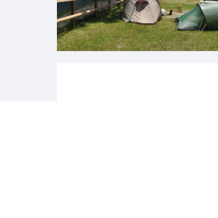
RELAX E BENESSERE
Una fantastica piscina
Rinfrescatevi nella piscina per un'esperienza rigenera
zona solarium. Tre volte a settimana ci sarà una lez
muscolare.