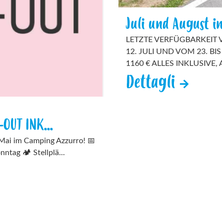
Juli und August i
LETZTE VERFÜGBARKEIT 
12. JULI UND VOM 23. B
1160 € ALLES INKLUSIVE, 
Dettagli
OUT INK...
Mai im Camping Azzurro! 📅
ntag 🏕️ Stellplä...