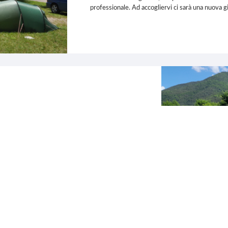
professionale. Ad accogliervi ci sarà una nuova 
!
trice e poi rilassatevi sui lettini nella rinnovata
ione di acquagym per il vostro risveglio